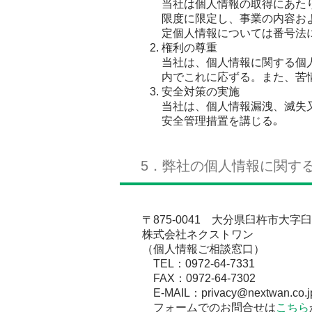
当社は個人情報の取得にあた
限度に限定し、事業の内容お
定個人情報については番号法
権利の尊重
当社は、個人情報に関する個
内でこれに応ずる。また、苦
安全対策の実施
当社は、個人情報漏洩、滅失
安全管理措置を講じる｡
5．弊社の個人情報に関す
〒875-0041
大分県臼杵市大字臼杵2
株式会社ネクストワン
（個人情報ご相談窓口）
TEL：0972-64-7331
FAX：0972-64-7302
E-MAIL：privacy@nextwan.co.j
フォームでのお問合せは
こちら