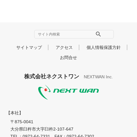
個人情報とは
個人情報とは、個人に関する情報であり、氏
名、生年月日、住所、電話番号、FAX番号、電
子メールアドレス、画像などによって個人を識
別できる情報のことをいいます。 （履歴書、
職務経歴書、エントリーフォーム、エントリー
シート、成績証明書、卒業見込証明書、卒業証
サイトマップ
アクセス
個人情報保護方針
明書、健康診断書、障がいに関する手帳のコピ
ー等）
お問合せ
個人情報の利用目的
弊社へ採用応募される応募者の個人情報は、採
株式会社ネクストワン
NEXTWAN Inc.
用選考対象者の識別、採用選考、応募者への連
絡・問い合せ、採用関係書類の送付を目的とし
nextwan
て利用し、それ以外の目的には利用しません。
個人情報の第三者提供
弊社は、法令に基づく場合を除き、採用応募者
の同意を得ずに個人情報を第三者に開示、提供
【本社】
することはありません。
〒875-0041
個人情報の提供の任意性
大分県臼杵市大字臼杵2-107-647
弊社への個人情報の提供は任意としておりま
TEL：0972-64-7331 FAX：0972-64-7302